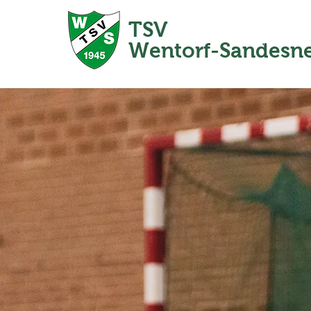
TSV
Home
Wentorf-Sandesn