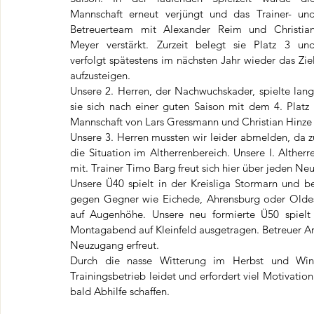
Mannschaft erneut verjüngt und das Trainer- und
Betreuerteam mit Alexander Reim und Christian
Meyer verstärkt. Zurzeit belegt sie Platz 3 und
verfolgt spätestens im nächsten Jahr wieder das Ziel
aufzusteigen.
Unsere 2. Herren, der Nachwuchskader, spielte lange
sie sich nach einer guten Saison mit dem 4. Platz 
Mannschaft von Lars Gressmann und Christian Hinze 
Unsere 3. Herren mussten wir leider abmelden, da z
die Situation im Altherrenbereich. Unsere I. Altherren
mit. Trainer Timo Barg freut sich hier über jeden Ne
Unsere Ü40 spielt in der Kreisliga Stormarn und bel
gegen Gegner wie Eichede, Ahrensburg oder Oldesl
auf Augenhöhe. Unsere neu formierte Ü50 spielt 
Montagabend auf Kleinfeld ausgetragen. Betreuer Arn
Neuzugang erfreut.
Durch die nasse Witterung im Herbst und Winte
Trainingsbetrieb leidet und erfordert viel Motivation
bald Abhilfe schaffen.