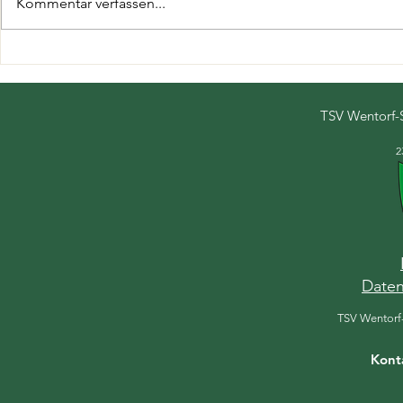
Kommentar verfassen...
Fußballer spenden wieder
Jahresberic
für die Lübeck-Hilfe für
Fußball
krebskranke Kinder e.V.
TSV Wentorf-
2
Daten
TSV Wentorf
Kont