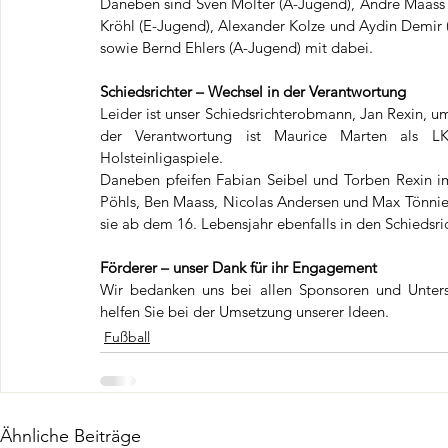
Daneben sind Sven Molter (A-Jugend), André Maass 
Kröhl (E-Jugend), Alexander Kolze und Aydin Demir 
sowie Bernd Ehlers (A-Jugend) mit dabei.
Schiedsrichter – Wechsel in der Verantwortung
Leider ist unser Schiedsrichterobmann, Jan Rexin, um
der Verantwortung ist Maurice Marten als LK2
Holsteinligaspiele.
Daneben pfeifen Fabian Seibel und Torben Rexin im 
Pöhls, Ben Maass, Nicolas Andersen und Max Tönnies
sie ab dem 16. Lebensjahr ebenfalls in den Schiedsric
Förderer – unser Dank für ihr Engagement
Wir bedanken uns bei allen Sponsoren und Unterstü
helfen Sie bei der Umsetzung unserer Ideen.
Fußball
Ähnliche Beiträge