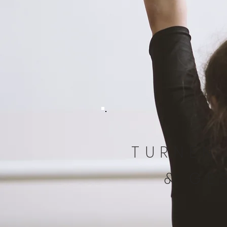
TURNEN
& GE