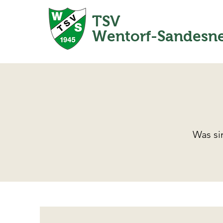
TSV
Wentorf-Sandesn
Was si