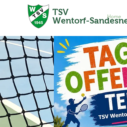
TSV
Home
Wentorf-Sandesn